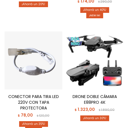
174,00
$
290,00
$
20
40
¡NEW IN!
CONECTOR PARA TIRA LED
DRONE DOBLE CÁMARA
220V CON TAPA
E88PRO 4K
PROTECTORA
1.323,00
$
1.890,00
$
78,00
$
120,00
$
30
35