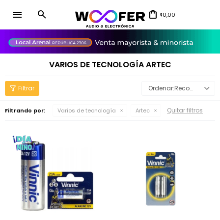
menu
0,00
$
close
VARIOS DE TECNOLOGÍA ARTEC
Recomendados
Quitar filtros
Filtrando por:
Varios de tecnología
Artec