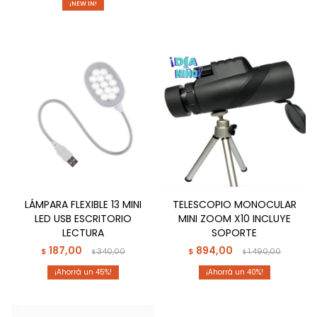
¡NEW IN!
LÁMPARA FLEXIBLE 13 MINI
TELESCOPIO MONOCULAR
LED USB ESCRITORIO
MINI ZOOM X10 INCLUYE
LECTURA
SOPORTE
187,00
894,00
$
340,00
$
1.490,00
$
$
45
40