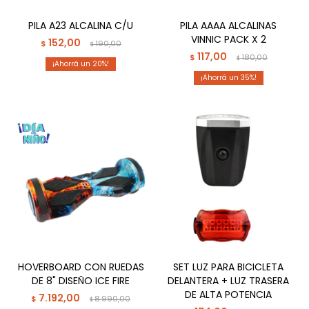
PILA A23 ALCALINA C/U
PILA AAAA ALCALINAS
VINNIC PACK X 2
152,00
$
190,00
$
117,00
$
180,00
$
20
35
HOVERBOARD CON RUEDAS
SET LUZ PARA BICICLETA
DE 8" DISEÑO ICE FIRE
DELANTERA + LUZ TRASERA
DE ALTA POTENCIA
7.192,00
$
8.990,00
$