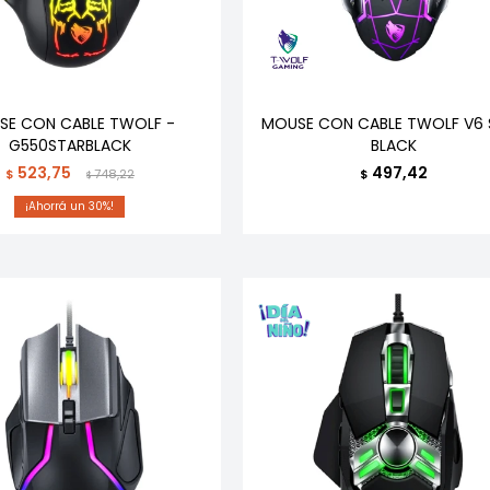
SE CON CABLE TWOLF -
MOUSE CON CABLE TWOLF V6 
G550STARBLACK
BLACK
523,75
497,42
$
748,22
$
$
30