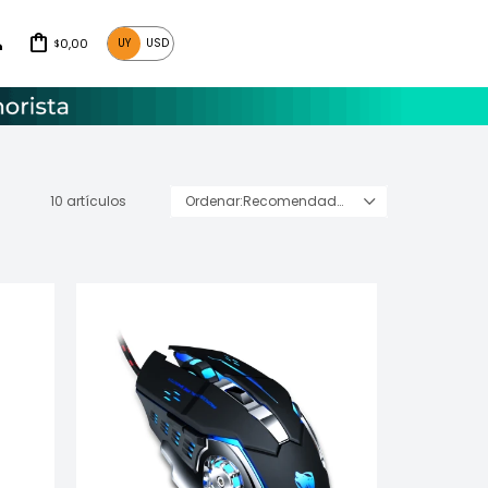
0,00
UY
USD
$
10 artículos
Recomendados