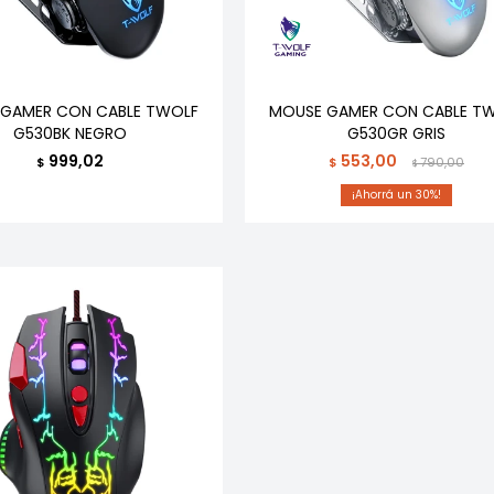
GAMER CON CABLE TWOLF
MOUSE GAMER CON CABLE T
G530BK NEGRO
G530GR GRIS
999,02
553,00
$
$
790,00
$
30