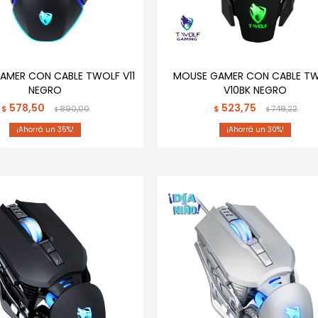
AMER CON CABLE TWOLF V11
MOUSE GAMER CON CABLE T
NEGRO
V10BK NEGRO
578,50
523,75
$
890,00
$
748,22
$
$
35
30