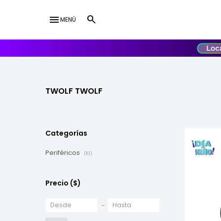
menu
MENÚ
lose
UY
USD
TWOLF TWOLF
Categorías
Periféricos
(10)
Precio
($)