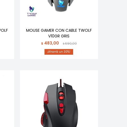
WOLF
MOUSE GAMER CON CABLE TWOLF
V10GR GRIS
483,00
$
690,00
$
30