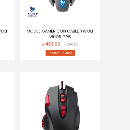
WOLF
MOUSE GAMER CON CABLE TWOLF
V10GR GRIS
483,00
$
690,00
$
30