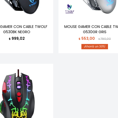
GAMER CON CABLE TWOLF
MOUSE GAMER CON CABLE T
G530BK NEGRO
G530GR GRIS
999,02
553,00
$
$
790,00
$
30