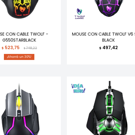
SE CON CABLE TWOLF -
MOUSE CON CABLE TWOLF V6 
G550STARBLACK
BLACK
523,75
497,42
$
748,22
$
$
30