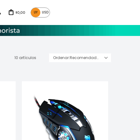
0,00
UY
USD
$
10 artículos
Recomendados