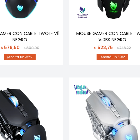
AMER CON CABLE TWOLF V11
MOUSE GAMER CON CABLE T
NEGRO
V10BK NEGRO
578,50
523,75
$
890,00
$
748,22
$
$
35
30