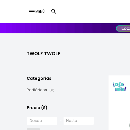
menu
MENÚ
lose
UY
USD
TWOLF TWOLF
Categorías
Periféricos
(10)
Precio
($)