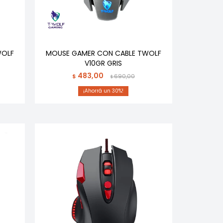
WOLF
MOUSE GAMER CON CABLE TWOLF
V10GR GRIS
483,00
$
690,00
$
30