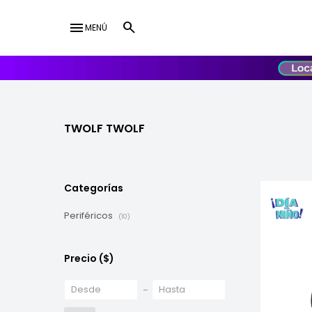
menu
MENÚ
lose
UY
USD
TWOLF TWOLF
Categorías
Periféricos
(10)
Precio
($)