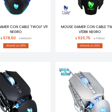
AMER CON CABLE TWOLF V11
MOUSE GAMER CON CABLE T
NEGRO
V10BK NEGRO
578,50
523,75
$
890,00
$
748,22
$
$
35
30