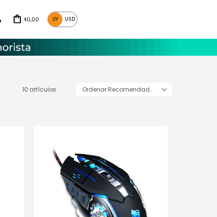
0,00
UY
USD
$
10 artículos
Recomendados