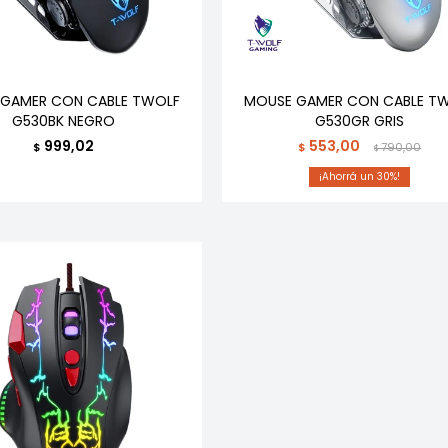
GAMER CON CABLE TWOLF
MOUSE GAMER CON CABLE T
G530BK NEGRO
G530GR GRIS
999,02
553,00
$
$
790,00
$
30