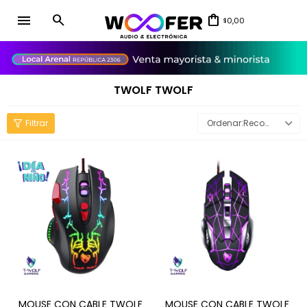
menu
0,00
$
close
TWOLF TWOLF
Recomendados
MOUSE CON CABLE TWOLF
MOUSE CON CABLE TWOLF