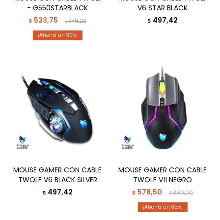
- G550STARBLACK
V6 STAR BLACK
523,75
497,42
$
748,22
$
$
30
MOUSE GAMER CON CABLE
MOUSE GAMER CON CABLE
TWOLF V6 BLACK SILVER
TWOLF V11 NEGRO
497,42
578,50
$
$
890,00
$
35