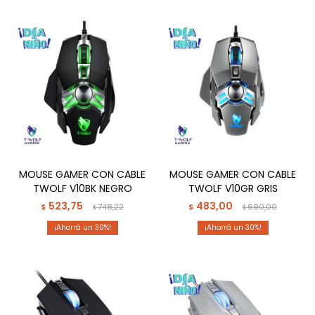
MOUSE GAMER CON CABLE
MOUSE GAMER CON CABLE
TWOLF V10BK NEGRO
TWOLF V10GR GRIS
523,75
483,00
$
748,22
$
690,00
$
$
30
30