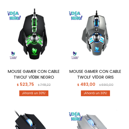
MOUSE GAMER CON CABLE
MOUSE GAMER CON CABLE
TWOLF V10BK NEGRO
TWOLF V10GR GRIS
523,75
483,00
$
748,22
$
690,00
$
$
30
30