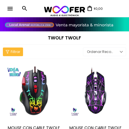
menu
0,00
$
close
TWOLF TWOLF
Recomendados
MOUSE CON CABLE TWOLF
MOUSE CON CABLE TWOLF