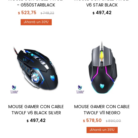
- G550STARBLACK
V6 STAR BLACK
523,75
497,42
$
748,22
$
$
30
MOUSE GAMER CON CABLE
MOUSE GAMER CON CABLE
TWOLF V6 BLACK SILVER
TWOLF V11 NEGRO
497,42
578,50
$
$
890,00
$
35