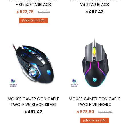
- G550STARBLACK
V6 STAR BLACK
523,75
497,42
$
748,22
$
$
30
MOUSE GAMER CON CABLE
MOUSE GAMER CON CABLE
TWOLF V6 BLACK SILVER
TWOLF V11 NEGRO
497,42
578,50
$
$
890,00
$
35