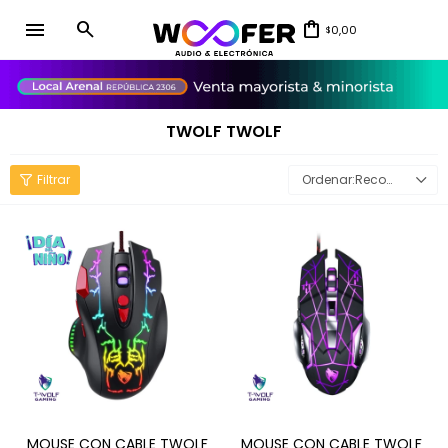
menu
0,00
$
close
TWOLF TWOLF
Recomendados
MOUSE CON CABLE TWOLF
MOUSE CON CABLE TWOLF