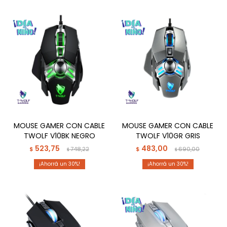
MOUSE GAMER CON CABLE
MOUSE GAMER CON CABLE
TWOLF V10BK NEGRO
TWOLF V10GR GRIS
523,75
483,00
$
748,22
$
690,00
$
$
30
30