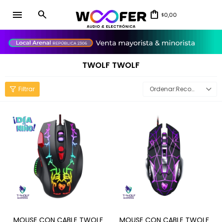
menu
0,00
$
close
TWOLF TWOLF
Recomendados
MOUSE CON CABLE TWOLF
MOUSE CON CABLE TWOLF