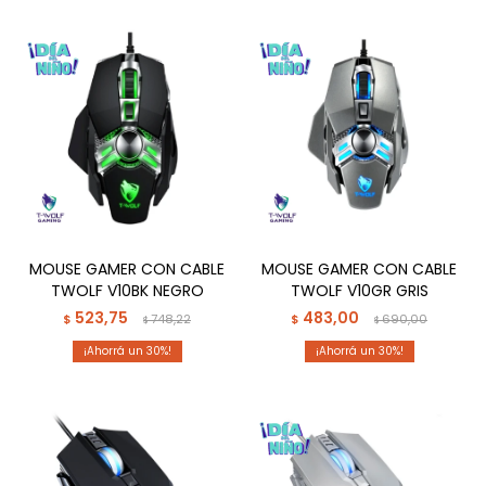
MOUSE GAMER CON CABLE
MOUSE GAMER CON CABLE
TWOLF V10BK NEGRO
TWOLF V10GR GRIS
523,75
483,00
$
748,22
$
690,00
$
$
30
30