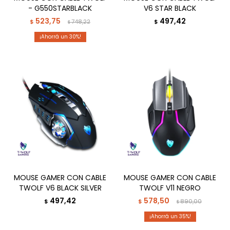
- G550STARBLACK
V6 STAR BLACK
523,75
497,42
$
748,22
$
$
30
MOUSE GAMER CON CABLE
MOUSE GAMER CON CABLE
TWOLF V6 BLACK SILVER
TWOLF V11 NEGRO
497,42
578,50
$
$
890,00
$
35