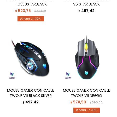
- G550STARBLACK
V6 STAR BLACK
523,75
497,42
$
748,22
$
$
30
MOUSE GAMER CON CABLE
MOUSE GAMER CON CABLE
TWOLF V6 BLACK SILVER
TWOLF V11 NEGRO
497,42
578,50
$
$
890,00
$
35