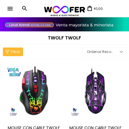
menu
0,00
$
close
TWOLF TWOLF
Recomendados
MOUSE CON CABLE TWOLF
MOUSE CON CABLE TWOLF