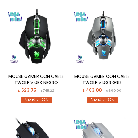
MOUSE GAMER CON CABLE
MOUSE GAMER CON CABLE
TWOLF V10BK NEGRO
TWOLF V10GR GRIS
523,75
483,00
$
748,22
$
690,00
$
$
30
30