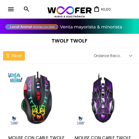
menu
0,00
$
close
TWOLF TWOLF
Recomendados
MOUSE CON CABLE TWOLF
MOUSE CON CABLE TWOLF