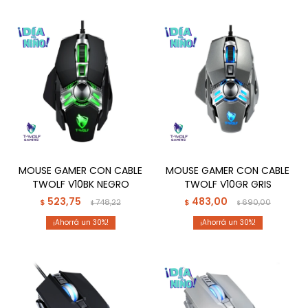
MOUSE GAMER CON CABLE
MOUSE GAMER CON CABLE
TWOLF V10BK NEGRO
TWOLF V10GR GRIS
523,75
483,00
$
748,22
$
690,00
$
$
30
30