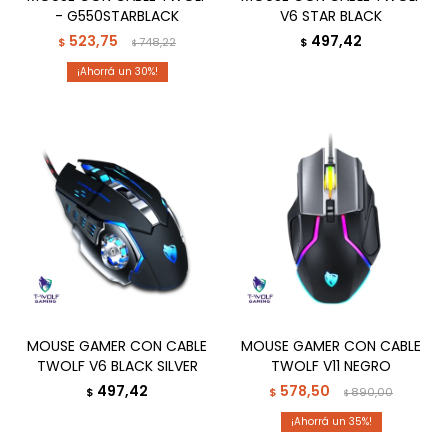
- G550STARBLACK
V6 STAR BLACK
523,75
497,42
$
748,22
$
$
30
MOUSE GAMER CON CABLE
MOUSE GAMER CON CABLE
TWOLF V6 BLACK SILVER
TWOLF V11 NEGRO
497,42
578,50
$
$
890,00
$
35