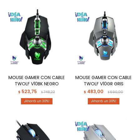
MOUSE GAMER CON CABLE
MOUSE GAMER CON CABLE
TWOLF V10BK NEGRO
TWOLF V10GR GRIS
523,75
483,00
$
748,22
$
690,00
$
$
30
30