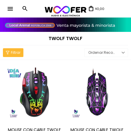
menu
0,00
$
close
TWOLF TWOLF
Recomendados
MOUSE CON CABLE TWOLF
MOUSE CON CABLE TWOLF