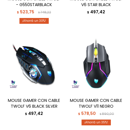
- G550STARBLACK
V6 STAR BLACK
523,75
497,42
$
748,22
$
$
30
MOUSE GAMER CON CABLE
MOUSE GAMER CON CABLE
TWOLF V6 BLACK SILVER
TWOLF V11 NEGRO
497,42
578,50
$
$
890,00
$
35