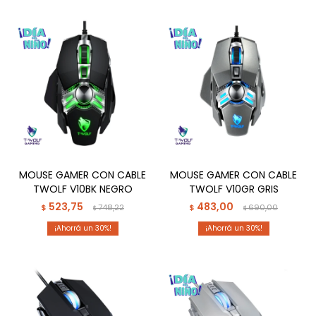
MOUSE GAMER CON CABLE
MOUSE GAMER CON CABLE
TWOLF V10BK NEGRO
TWOLF V10GR GRIS
523,75
483,00
$
748,22
$
690,00
$
$
30
30