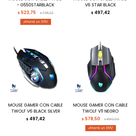
- G550STARBLACK
V6 STAR BLACK
523,75
497,42
$
748,22
$
$
30
MOUSE GAMER CON CABLE
MOUSE GAMER CON CABLE
TWOLF V6 BLACK SILVER
TWOLF V11 NEGRO
497,42
578,50
$
$
890,00
$
35