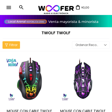
menu
0,00
$
close
TWOLF TWOLF
Recomendados
MOUSE CON CABLE TWOLF
MOUSE CON CABLE TWOLF