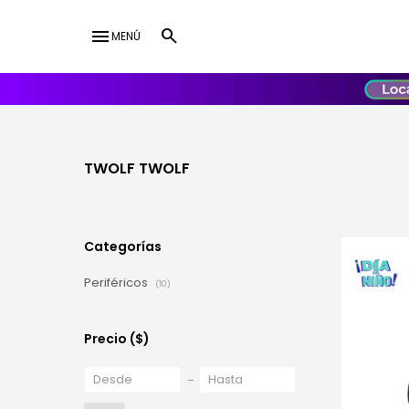
menu
MENÚ
lose
UY
USD
TWOLF TWOLF
Categorías
Periféricos
(10)
Precio
($)