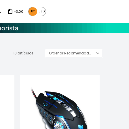
0,00
UY
USD
$
10 artículos
Recomendados