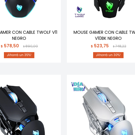
AMER CON CABLE TWOLF V11
MOUSE GAMER CON CABLE T
NEGRO
V10BK NEGRO
578,50
523,75
$
890,00
$
748,22
$
$
35
30