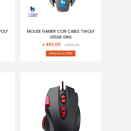
WOLF
MOUSE GAMER CON CABLE TWOLF
V10GR GRIS
483,00
$
690,00
$
30