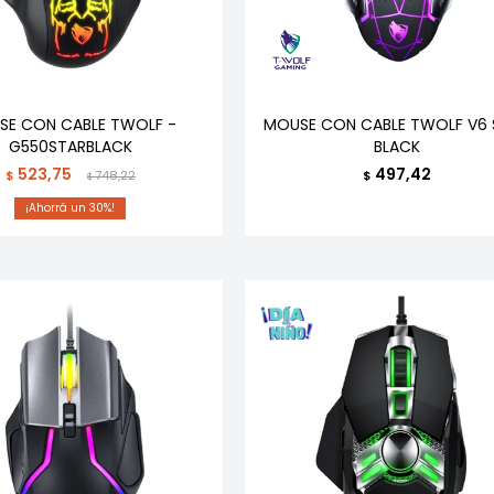
SE CON CABLE TWOLF -
MOUSE CON CABLE TWOLF V6 
G550STARBLACK
BLACK
523,75
497,42
$
748,22
$
$
30