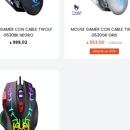
GAMER CON CABLE TWOLF
MOUSE GAMER CON CABLE T
G530BK NEGRO
G530GR GRIS
999,02
553,00
$
$
790,00
$
30