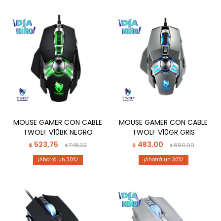
MOUSE GAMER CON CABLE
MOUSE GAMER CON CABLE
TWOLF V10BK NEGRO
TWOLF V10GR GRIS
523,75
483,00
$
748,22
$
690,00
$
$
30
30