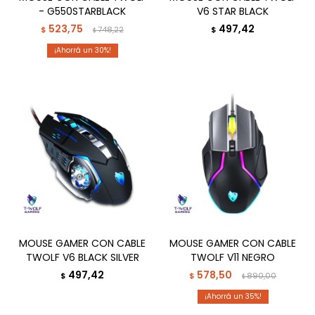
- G550STARBLACK
V6 STAR BLACK
523,75
497,42
$
748,22
$
$
30
MOUSE GAMER CON CABLE
MOUSE GAMER CON CABLE
TWOLF V6 BLACK SILVER
TWOLF V11 NEGRO
497,42
578,50
$
$
890,00
$
35