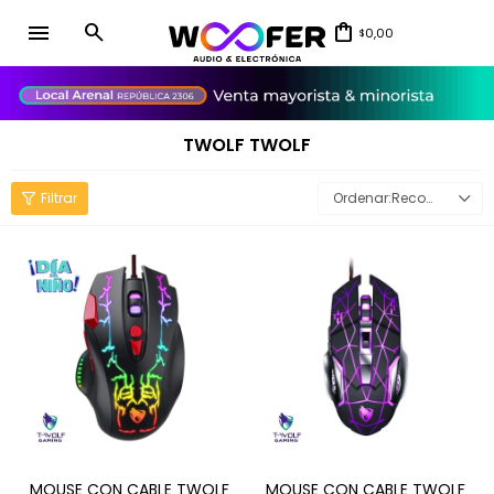
menu
0,00
$
close
TWOLF TWOLF
Recomendados
MOUSE CON CABLE TWOLF
MOUSE CON CABLE TWOLF