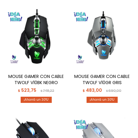
MOUSE GAMER CON CABLE
MOUSE GAMER CON CABLE
TWOLF V10BK NEGRO
TWOLF V10GR GRIS
523,75
483,00
$
748,22
$
690,00
$
$
30
30