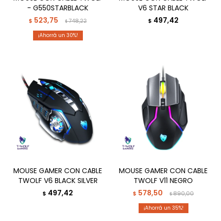
- G550STARBLACK
V6 STAR BLACK
523,75
497,42
$
748,22
$
$
30
MOUSE GAMER CON CABLE
MOUSE GAMER CON CABLE
TWOLF V6 BLACK SILVER
TWOLF V11 NEGRO
497,42
578,50
$
$
890,00
$
35