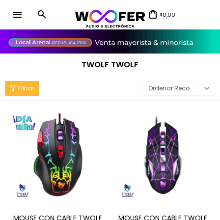
menu
0,00
$
close
TWOLF TWOLF
Recomendados
MOUSE CON CABLE TWOLF
MOUSE CON CABLE TWOLF