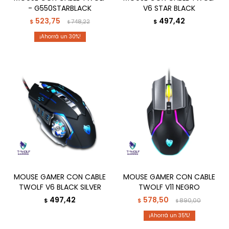
- G550STARBLACK
V6 STAR BLACK
523,75
497,42
$
748,22
$
$
30
MOUSE GAMER CON CABLE
MOUSE GAMER CON CABLE
TWOLF V6 BLACK SILVER
TWOLF V11 NEGRO
497,42
578,50
$
$
890,00
$
35