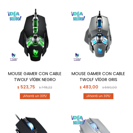
MOUSE GAMER CON CABLE
MOUSE GAMER CON CABLE
TWOLF V10BK NEGRO
TWOLF V10GR GRIS
523,75
483,00
$
748,22
$
690,00
$
$
30
30