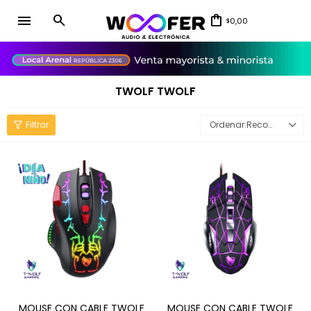
menu
0,00
$
close
TWOLF TWOLF
Recomendados
MOUSE CON CABLE TWOLF
MOUSE CON CABLE TWOLF