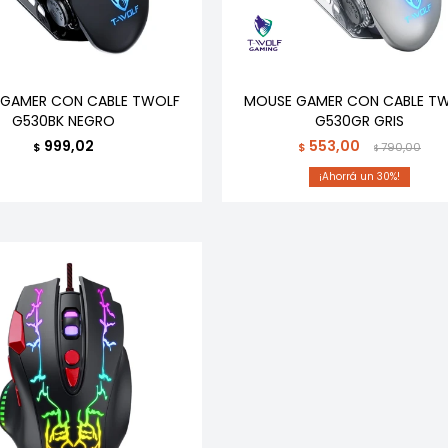
GAMER CON CABLE TWOLF
MOUSE GAMER CON CABLE T
G530BK NEGRO
G530GR GRIS
999,02
553,00
$
$
790,00
$
30