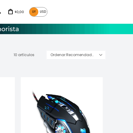
0,00
UY
USD
$
10 artículos
Recomendados