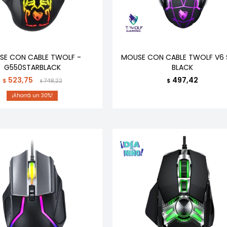
SE CON CABLE TWOLF -
MOUSE CON CABLE TWOLF V6 
G550STARBLACK
BLACK
523,75
497,42
$
748,22
$
$
30