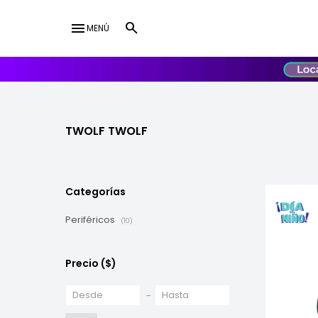
menu
MENÚ
lose
UY
USD
TWOLF TWOLF
Categorías
Periféricos
(10)
Precio
($)