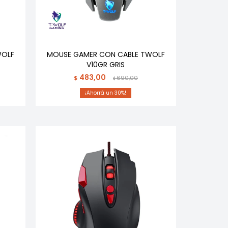
WOLF
MOUSE GAMER CON CABLE TWOLF
V10GR GRIS
483,00
$
690,00
$
30