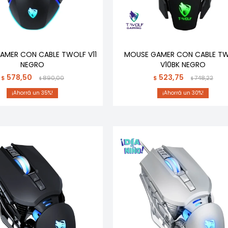
AMER CON CABLE TWOLF V11
MOUSE GAMER CON CABLE T
NEGRO
V10BK NEGRO
578,50
523,75
$
890,00
$
748,22
$
$
35
30