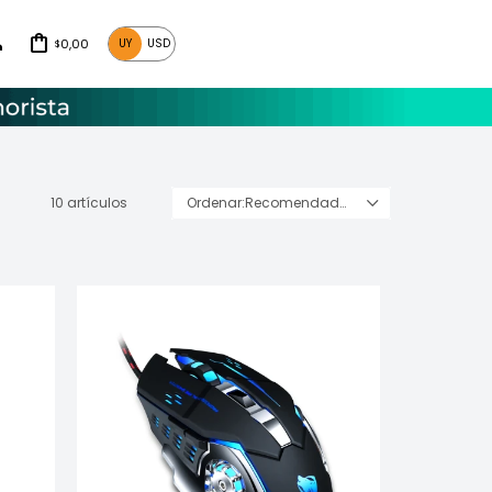
0,00
UY
USD
$
10 artículos
Recomendados