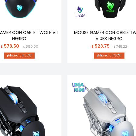
AMER CON CABLE TWOLF V11
MOUSE GAMER CON CABLE T
NEGRO
V10BK NEGRO
578,50
523,75
$
890,00
$
748,22
$
$
35
30