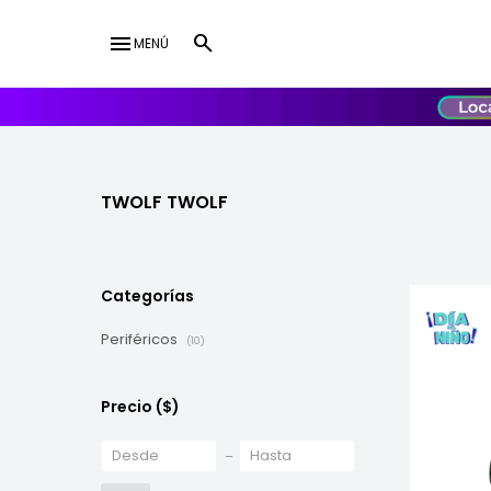
menu
MENÚ
lose
UY
USD
TWOLF TWOLF
Categorías
Periféricos
(10)
Precio
($)