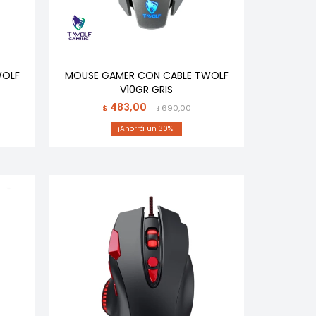
WOLF
MOUSE GAMER CON CABLE TWOLF
V10GR GRIS
483,00
$
690,00
$
30