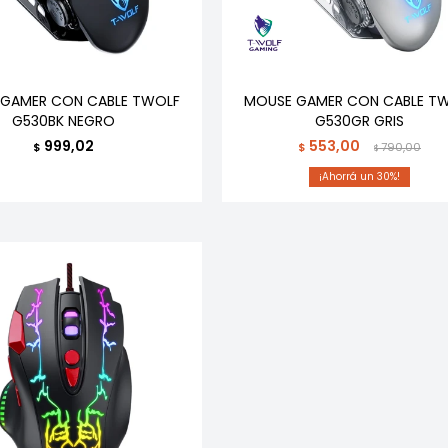
GAMER CON CABLE TWOLF
MOUSE GAMER CON CABLE T
G530BK NEGRO
G530GR GRIS
999,02
553,00
$
$
790,00
$
30