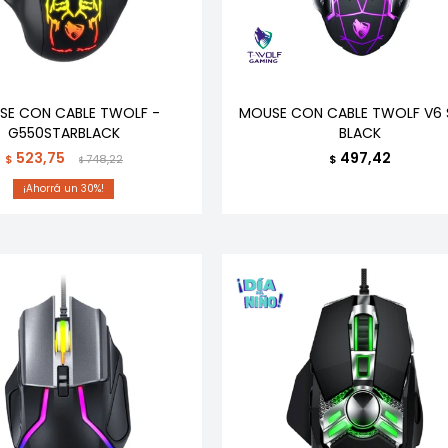
SE CON CABLE TWOLF -
MOUSE CON CABLE TWOLF V6 
G550STARBLACK
BLACK
523,75
497,42
$
748,22
$
$
30