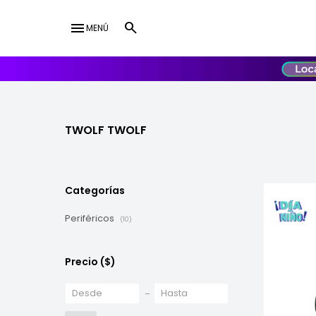
menu
MENÚ
lose
UY
USD
TWOLF TWOLF
Categorías
Periféricos
(10)
Precio
($)