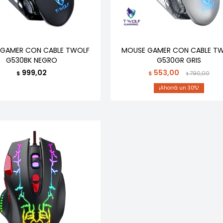
GAMER CON CABLE TWOLF
MOUSE GAMER CON CABLE T
G530BK NEGRO
G530GR GRIS
999,02
553,00
$
$
790,00
$
30