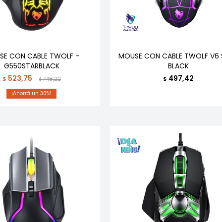
SE CON CABLE TWOLF -
MOUSE CON CABLE TWOLF V6 
G550STARBLACK
BLACK
523,75
497,42
$
748,22
$
$
30