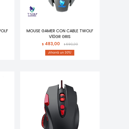
WOLF
MOUSE GAMER CON CABLE TWOLF
V10GR GRIS
483,00
$
690,00
$
30