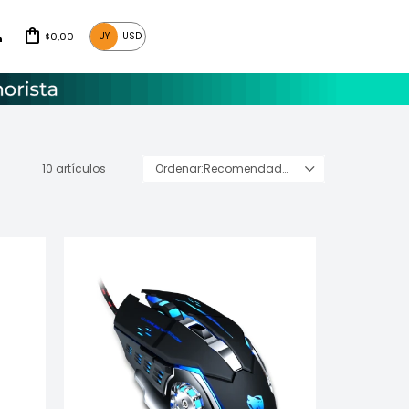
0,00
UY
USD
$
10 artículos
Recomendados