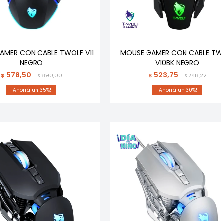
AMER CON CABLE TWOLF V11
MOUSE GAMER CON CABLE T
NEGRO
V10BK NEGRO
578,50
523,75
$
890,00
$
748,22
$
$
35
30