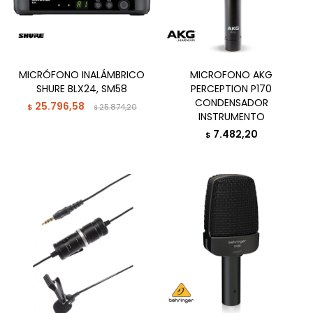
MICRÓFONO INALÁMBRICO
MICROFONO AKG
SHURE BLX24, SM58
PERCEPTION P170
CONDENSADOR
25.796,58
$
25.874,20
$
INSTRUMENTO
7.482,20
$