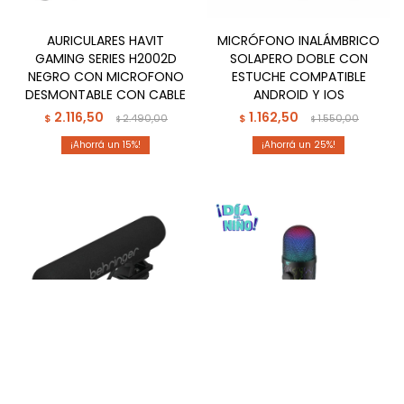
AURICULARES HAVIT
MICRÓFONO INALÁMBRICO
GAMING SERIES H2002D
SOLAPERO DOBLE CON
NEGRO CON MICROFONO
ESTUCHE COMPATIBLE
DESMONTABLE CON CABLE
ANDROID Y IOS
2.116,50
1.162,50
$
2.490,00
$
1.550,00
$
$
15
25
MICROFONO BEHRINGER
MICROFONO GAMER HAVIT