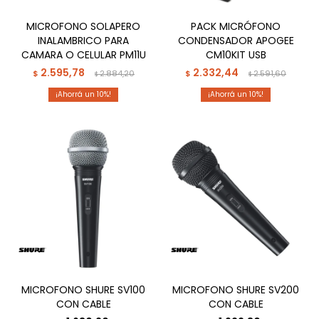
MICROFONO SOLAPERO
PACK MICRÓFONO
INALAMBRICO PARA
CONDENSADOR APOGEE
CAMARA O CELULAR PM11U
CM10KIT USB
2.595,78
2.332,44
$
2.884,20
$
2.591,60
$
$
10
10
MICROFONO SHURE SV100
MICROFONO SHURE SV200
CON CABLE
CON CABLE