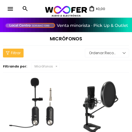
menu
0,00
$
close
MICRÓFONOS
Recomendados
Filtrando por:
Micrófonos