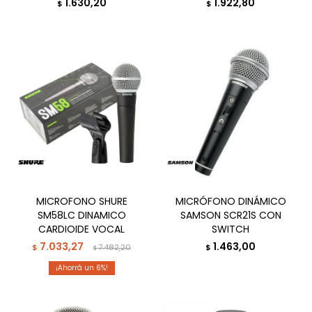
1.630,20
1.922,80
$
$
MICROFONO SHURE
MICRÓFONO DINÁMICO
SM58LC DINAMICO
SAMSON SCR21S CON
CARDIOIDE VOCAL
SWITCH
7.033,27
1.463,00
$
7.482,20
$
$
6