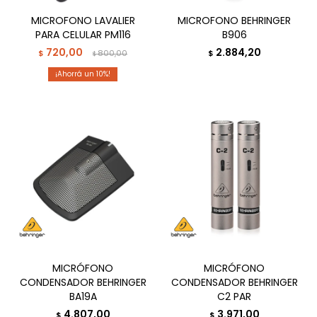
MICROFONO LAVALIER
MICROFONO BEHRINGER
PARA CELULAR PM116
B906
720,00
2.884,20
$
800,00
$
$
10
MICRÓFONO
MICRÓFONO
CONDENSADOR BEHRINGER
CONDENSADOR BEHRINGER
BA19A
C2 PAR
4.807,00
3.971,00
$
$