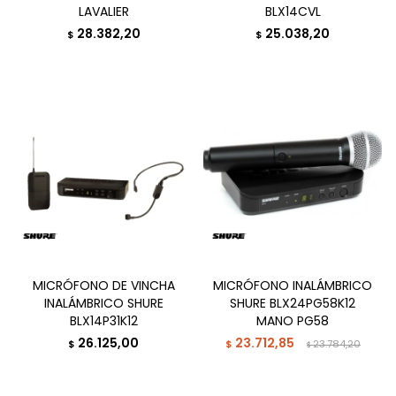
LAVALIER
BLX14CVL
28.382,20
25.038,20
$
$
MICRÓFONO DE VINCHA
MICRÓFONO INALÁMBRICO
INALÁMBRICO SHURE
SHURE BLX24PG58K12
BLX14P31K12
MANO PG58
26.125,00
23.712,85
$
$
23.784,20
$