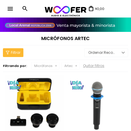
menu
0,00
$
close
MICRÓFONOS ARTEC
Recomendados
Quitar filtros
Filtrando por:
Micrófonos
Artec