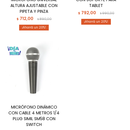
ALTURA AJUSTABLE CON
TABLET
PIPETA Y PINZA
792,00
$
990,00
$
712,00
$
890,00
$
20
20
MICRÓFONO DINÁMICO
CON CABLE 4 METROS 1/4
PLUG SIMIL SM58 CON
SWITCH