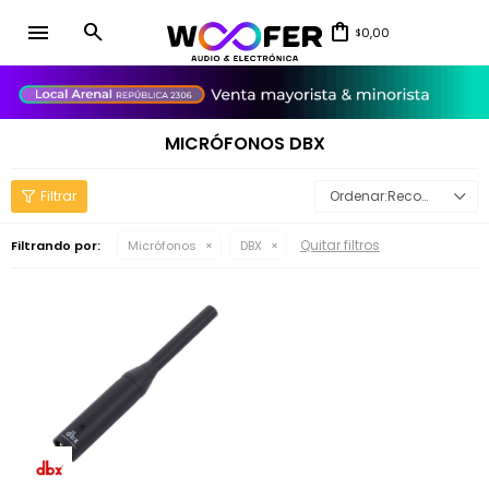
menu
0,00
$
close
MICRÓFONOS DBX
Recomendados
Quitar filtros
Filtrando por:
Micrófonos
DBX