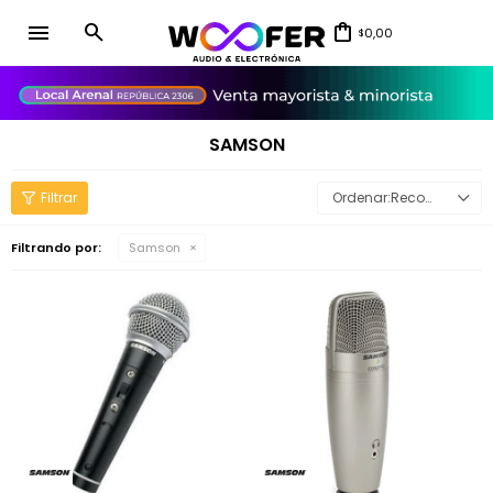
menu
0,00
$
close
SAMSON
Recomendados
Filtrando por:
Samson