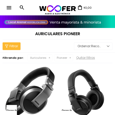
menu
0,00
$
close
AURICULARES PIONEER
Recomendados
Quitar filtros
Filtrando por:
Auriculares
Pioneer