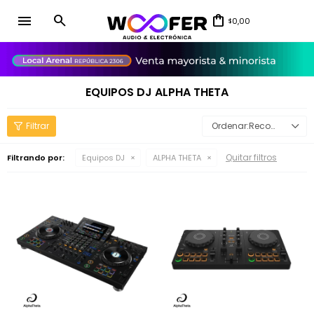
menu
0,00
$
close
EQUIPOS DJ ALPHA THETA
Recomendados
Quitar filtros
Filtrando por:
Equipos DJ
ALPHA THETA