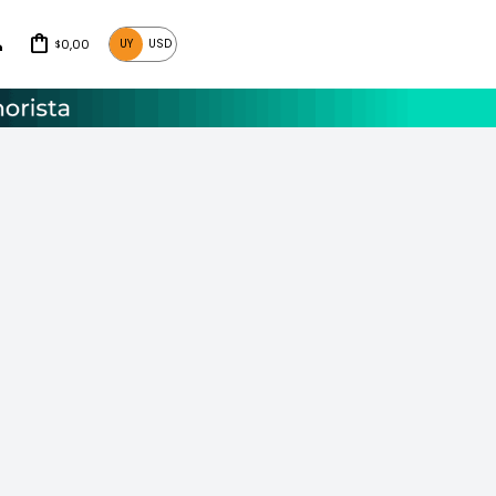
0,00
UY
USD
$