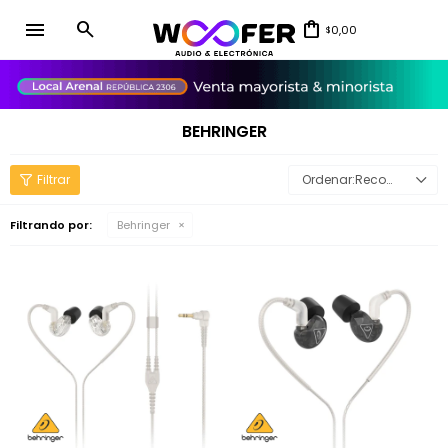
menu
0,00
$
close
BEHRINGER
Recomendados
Filtrando por:
Behringer