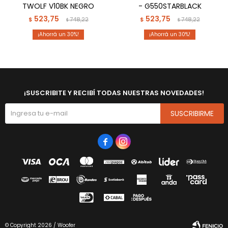
TWOLF V10BK NEGRO
- G550STARBLACK
523,75
523,75
$
748,22
$
748,22
$
$
30
30
¡SUSCRIBITE Y RECIBÍ TODAS NUESTRAS NOVEDADES!
SUSCRIBIRME


© Copyright 2026 / Woofer