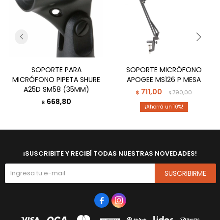
SOPORTE PARA
SOPORTE MICRÓFONO
MICRÓFONO PIPETA SHURE
APOGEE MS126 P MESA
A25D SM58 (35MM)
711,00
$
790,00
$
668,80
$
10
¡SUSCRIBITE Y RECIBÍ TODAS NUESTRAS NOVEDADES!
SUSCRIBIRME

