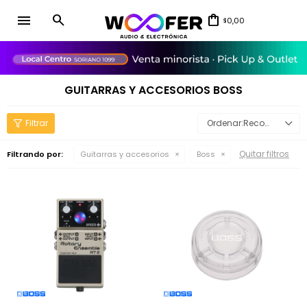
menu
0,00
$
close
GUITARRAS Y ACCESORIOS BOSS
Recomendados
Quitar filtros
Filtrando por:
Guitarras y accesorios
Boss