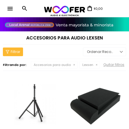
menu
0,00
$
close
ACCESORIOS PARA AUDIO LEXSEN
Recomendados
Quitar filtros
Filtrando por:
Accesorios para audio
Lexsen