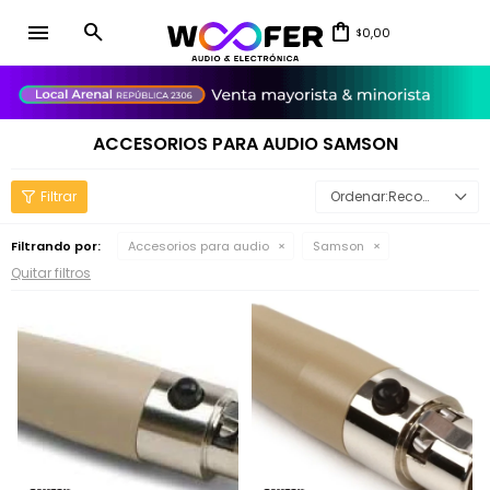
menu
0,00
$
close
ACCESORIOS PARA AUDIO SAMSON
Recomendados
Filtrando por:
Accesorios para audio
Samson
Quitar filtros