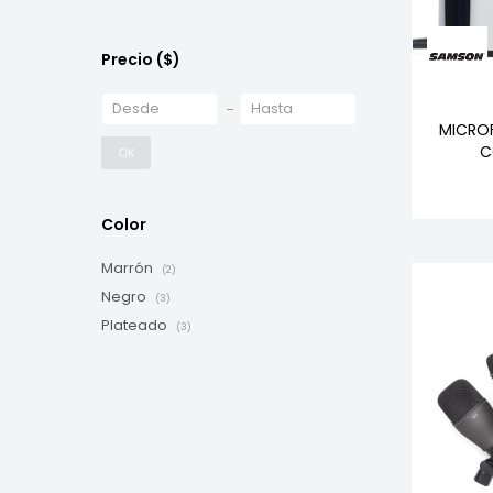
Precio
($)
MICRO
C
OK
Color
Marrón
(2)
Negro
(3)
Plateado
(3)