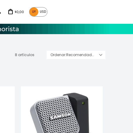
0,00
UY
USD
$
8 artículos
Recomendados