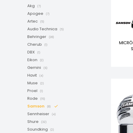
Akg
(7)
Apogee
(7)
Artec
(5)
Audio Technica
(5)
Behringer
(28)
MICRÓ
Cherub
(1)
DBX
(1)
Eikon
(2)
Gemini
(6)
Havit
(4)
Muse
(2)
Proel
(1)
Rode
(15)
Samson
(8)
Sennheiser
(4)
Shure
(32)
Soundking
(2)