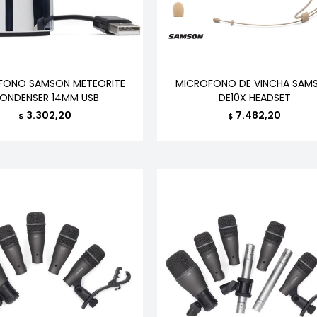
FONO SAMSON METEORITE
MICROFONO DE VINCHA SAM
ONDENSER 14MM USB
DE10X HEADSET
3.302,20
7.482,20
$
$