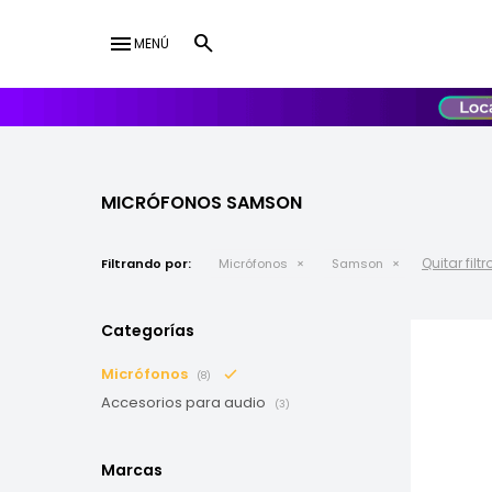
menu
MENÚ
lose
UY
USD
MICRÓFONOS SAMSON
Quitar filtr
Filtrando por:
Micrófonos
Samson
Categorías
Micrófonos
(8)
Accesorios para audio
(3)
Marcas