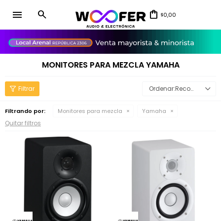
menu
0,00
$
close
MONITORES PARA MEZCLA YAMAHA
Recomendados
Filtrando por:
Monitores para mezcla
Yamaha
Quitar filtros