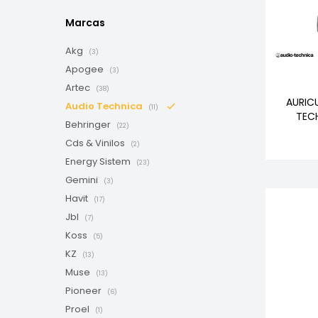
Marcas
Akg
(3)
Apogee
(3)
Artec
(38)
AURIC
Audio Technica
(11)
TEC
Behringer
(22)
Cds & Vinilos
(2)
Energy Sistem
(23)
Gemini
(3)
Havit
(17)
Jbl
(7)
Koss
(5)
KZ
(13)
Muse
(13)
Pioneer
(6)
Proel
(1)