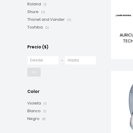
Roland
(1)
Shure
(3)
Thonet and Vander
(3)
Toshiba
(2)
AURIC
TEC
Precio
($)
OK
Color
Violeta
(1)
Blanco
(1)
Negro
(8)