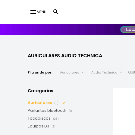
menu
MENÚ
lose
UY
USD
AURICULARES AUDIO TECHNICA
Quit
Filtrando por:
Auriculares
Audio Technica
Categorías
Auriculares
(11)
Parlantes bluetooth
(1)
Tocadiscos
(23)
Equipos DJ
(2)