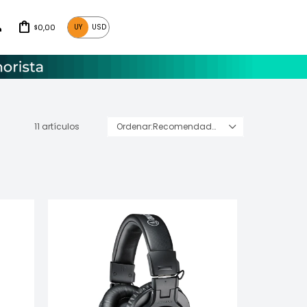
0,00
UY
USD
$
11 artículos
Recomendados