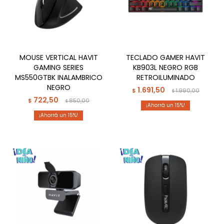
MOUSE VERTICAL HAVIT
TECLADO GAMER HAVIT
GAMING SERIES
KB903L NEGRO RGB
MS550GTBK INALAMBRICO
RETROILUMINADO
NEGRO
1.691,50
$
1.990,00
$
722,50
$
850,00
$
15
15