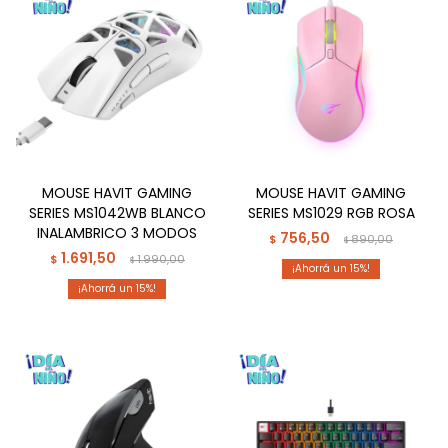
MOUSE HAVIT GAMING
MOUSE HAVIT GAMING
SERIES MS1042WB BLANCO
SERIES MS1029 RGB ROSA
INALAMBRICO 3 MODOS
756,50
$
890,00
$
1.691,50
$
1.990,00
$
15
15