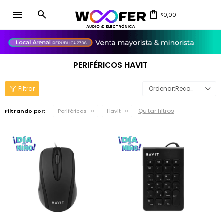
menu
0,00
$
close
PERIFÉRICOS HAVIT
Recomendados
Quitar filtros
Filtrando por:
Periféricos
Havit