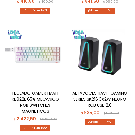
416,50
841,50
$
490,00
$
990,00
$
$
15
15
TECLADO GAMER HAVIT
ALTAVOCES HAVIT GAMING
KB922L 65% MECANICO
SERIES SK216 3X2W NEGRO
RGB SWITCHES
RGB USB 2.0
MAGNETICOS
935,00
$
1.100,00
$
2.422,50
$
2.850,00
$
15
15